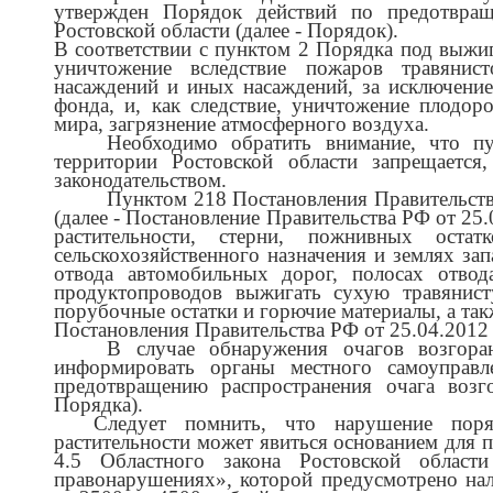
утвержден Порядок действий по предотвращ
Ростовской области (далее - Порядок).
В соответствии с пунктом 2 Порядка под выжи
уничтожение вследствие пожаров травянист
насаждений и иных насаждений, за исключени
фонда, и, как следствие, уничтожение плодо
мира, загрязнение атмосферного воздуха.
Необходимо обратить внимание, что п
территории Ростовской области запрещается
законодательством.
Пунктом 218 Постановления Правительст
(далее - Постановление Правительства РФ от 25
растительности, стерни, пожнивных оста
сельскохозяйственного назначения и землях зап
отвода автомобильных дорог, полосах отво
продуктопроводов выжигать сухую травянисту
порубочные остатки и горючие материалы, а так
Постановления Правительства РФ от 25.04.2012
В случае обнаружения очагов возгоран
информировать органы местного самоуправ
предотвращению распространения очага возг
Порядка).
Следует помнить, что нарушение пор
растительности может явиться основанием для п
4.5 Областного закона Ростовской облас
правонарушениях», которой предусмотрено на