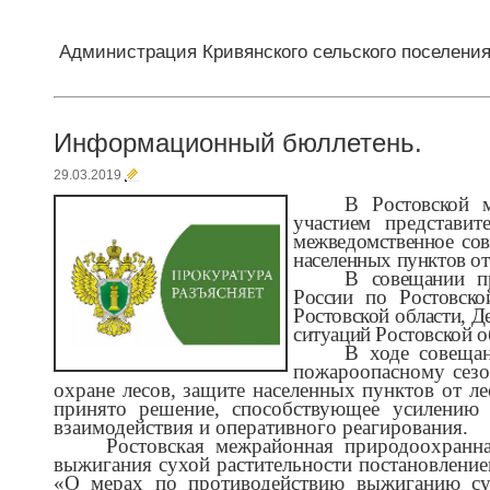
Администрация Кривянского сельского поселени
Информационный бюллетень.
29.03.2019
В Ростовской м
участием
представи
межведомственное сов
населенных пунктов от
В совещании пр
России по Ростовско
Ростовской области, 
ситуаций Ростовской о
В ходе совеща
пожароопасному сезо
охране лесов, защите населенных пунктов от 
принято решение, способствующее усилению
взаимодействия и оперативного реагирования.
Ростовская межрайонная природоохранна
выжигания сухой растительности постановление
«О мерах по противодействию выжиганию сух