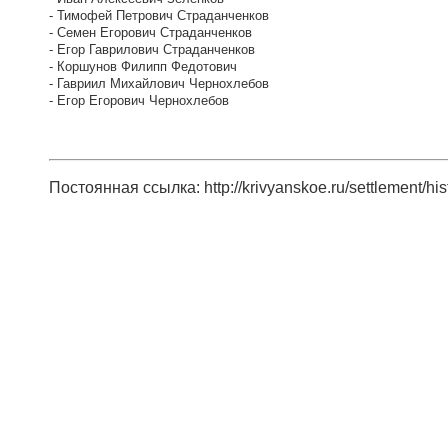
- Тимофей Петрович Страданченков
- Семен Егорович Страданченков
- Егор Гаврилович Страданченков
- Коршунов Филипп Федотович
- Гавриил Михайлович Чернохлебов
- Егор Егорович Чернохлебов
Постоянная ссылка: http://krivyanskoe.ru/settlement/his