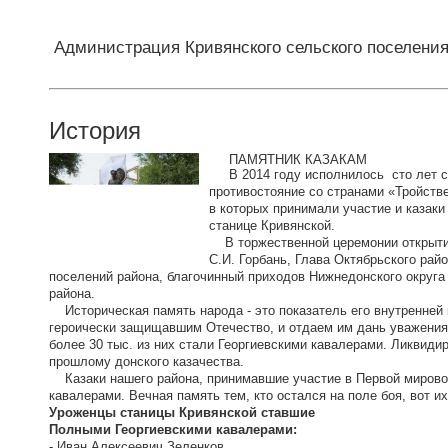
Администрация Кривянского сельского поселени
История
ПАМЯТНИК КАЗАКАМ
В 2014 году исполнилось сто лет с т
противостояние со странами «Тройстве
в которых принимали участие и казаки
станице Кривянской.
В торжественной церемонии открытия
С.И. Горбань, Глава Октябрьского райо
поселений района, благочинный приходов Нижнедонского округа 
района.
Историческая память народа - это показатель его внутренней 
героически защищавшим Отечество, и отдаем им дань уважения.
более 30 тыс. из них стали Георгиевскими кавалерами. Ликвид
прошлому донского казачества.
Казаки нашего района, принимавшие участие в Первой мировой
кавалерами. Вечная память тем, кто остался на поле боя, вот их
Уроженцы станицы Кривянской ставшие
Полными Георгиевскими кавалерами:
- Иван Алексеевич Зеленков