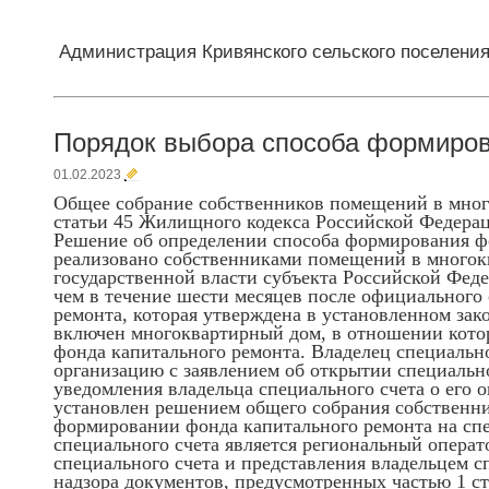
Администрация Кривянского сельского поселени
Порядок выбора способа формиров
01.02.2023
Общее собрание собственников помещений в мног
статьи 45 Жилищного кодекса Российской Федера
Решение об определении способа формирования ф
реализовано собственниками помещений в многокв
государственной власти субъекта Российской Федер
чем в течение шести месяцев после официального
ремонта, которая утверждена в установленном зак
включен многоквартирный дом, в отношении котор
фонда капитального ремонта. Владелец специально
организацию с заявлением об открытии специально
уведомления владельца специального счета о его о
установлен решением общего собрания собственн
формировании фонда капитального ремонта на спе
специального счета является региональный операт
специального счета и представления владельцем с
надзора документов, предусмотренных частью 1 ст