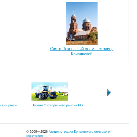
Свято-Покровский храм в станице
Кривянской
ьский район
Портал Октябрьского района РО
ФГУП "Российская те
радиовещательная се
© 2009—2026
Администрация Кривянского сельского
поселения