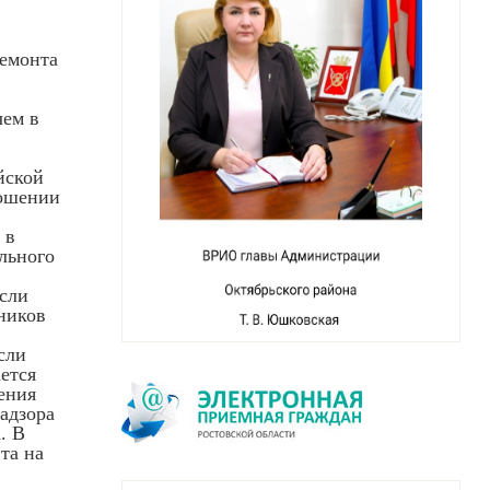
ремонта
чем в
йской
ношении
 в
льного
если
ников
сли
ется
ения
адзора
. В
та на