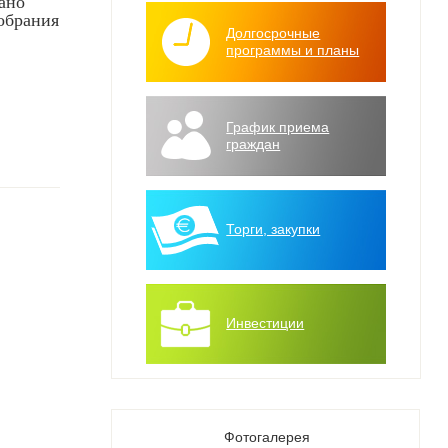
ано
обрания
Долгосрочные
программы и планы
График приема
граждан
Торги, закупки
Инвестиции
Фотогалерея