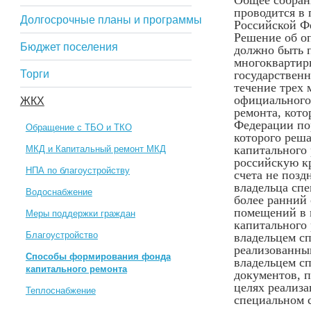
Общее собран
проводится в 
Долгосрочные планы и программы
Российской Ф
Решение об о
Бюджет поселения
должно быть 
многоквартирн
Торги
государственн
течение трех 
официального
ЖКХ
ремонта, кото
Федерации по
Обращение с ТБО и ТКО
которого реша
капитального 
МКД и Капитальный ремонт МКД
российскую к
НПА по благоустройству
счета не позд
владельца спе
Водоснабжение
более ранний
помещений в 
Меры поддержки граждан
капитального 
Благоустройство
владельцем сп
реализованны
Способы формирования фонда
владельцем сп
капитального ремонта
документов, п
целях реализ
Теплоснабжение
специальном с