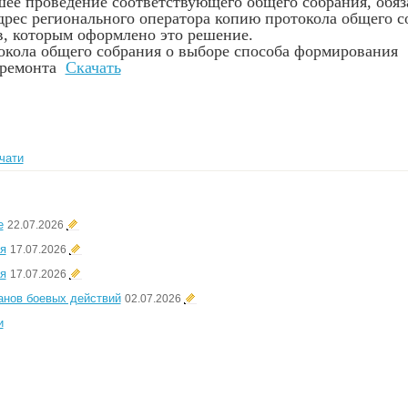
ее проведение соответствующего общего собрания, обяз
дрес регионального оператора копию протокола общего с
в, которым оформлено это решение.
кола общего собрания о выборе способа формирования
 ремонта
Скачать
чати
е
22.07.2026
я
17.07.2026
я
17.07.2026
анов боевых действий
02.07.2026
и