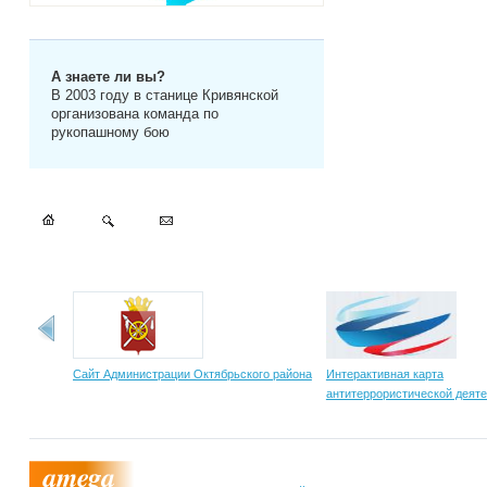
А знаете ли вы?
В 2003 году в станице Кривянской
организована команда по
рукопашному бою
Сайт Администрации Октябрьского района
Интерактивная карта
антитеррористической деят