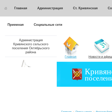
Главная
Администрация
Ст. Кривянская
Со
Приемная
Социальные сети
Администрация
Кривянского сельского
поселения Октябрьского
района
Главная
Новости и афи
Кривян
поселен
Главная
Пресс-центр
Фотоальбом