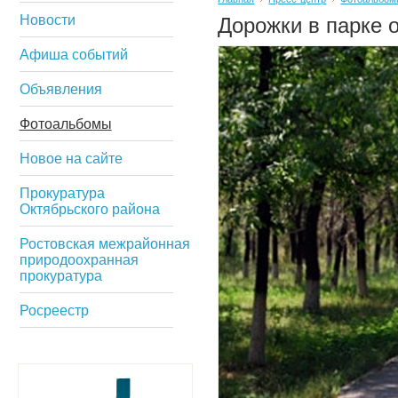
Новости
Дорожки в парке 
Афиша событий
Объявления
Фотоальбомы
Новое на сайте
Прокуратура
Октябрьского района
Ростовская межрайонная
природоохранная
прокуратура
Росреестр